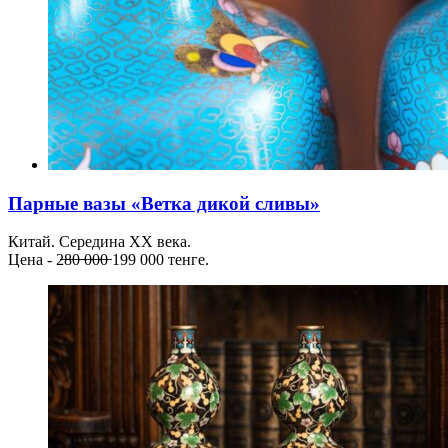
Парные вазы «Ветка дикой сливы»
Китай. Середина ХХ века.
Цена - 2̶8̶0̶ ̶0̶0̶0̶ 199 000 тенге.