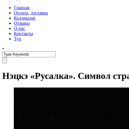
Главная
Оплата, доставка
Коллекция
Отзывы
О нас
Контакты
Тур
•
Нэцкэ «Русалка». Символ стр