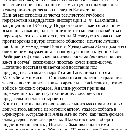
значение и признана одной из самых ценных находок для
культурно-исторического наследия Казахстана.
Данная монография является результатом глубокой
переработки кандидатской диссертации В. Ф. Шахматова,
защищенной в 1946 году. Подробно описывается механизм
землепользования, нарастание кризиса кочевого хозяйства и
переход части казахов к оседлости. Исследуются классовые
противоречия внутри степного общества: изъятие лучших
пастбищ (в междуречье Волги и Урала) ханом Жангиром и его
ближайшим окружением в пользу султанов и крупных баев.
Разбирается фискальная налоговая система (включая налоги
зякет и согум), разорявшая простых кочевников-шаруа.
Поэтапно восстанавливается ход восстания под
предводительством батыра Исатая Тайманова и поэта
Махамбета Утемисова. Описываются конкретные сражения,
тактика восставших, а также карательные действия царских
войск и ханских отрядов. Анализируются причины
поражения восстания (стихийность, локальность и
предательство части старшин).
Книга написана на основе колоссального массива архивных
документов, многие из которых автору удалось собрать в
Оренбурге, Астрахани и Алма-Ате до того, как часть фондов
была утеряна или засекречена. Шахматов ввел в оборот
подлинную переписку Исатая Тайманова с царскими
чиновниками и ханом Жангиром. Шахматов глубоко понимал