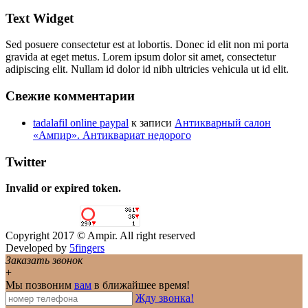
Text Widget
Sed posuere consectetur est at lobortis. Donec id elit non mi porta
gravida at eget metus. Lorem ipsum dolor sit amet, consectetur
adipiscing elit. Nullam id dolor id nibh ultricies vehicula ut id elit.
Свежие комментарии
tadalafil online paypal
к записи
Антикварный салон
«Ампир». Антиквариат недорого
Twitter
Invalid or expired token.
Copyright 2017 © Ampir. All right reserved
Developed by
5fingers
Заказать звонок
+
Мы позвоним
вам
в ближайшее время!
Жду звонка!