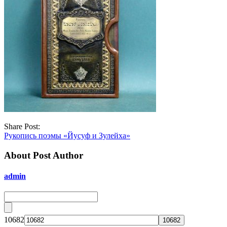
Share Post:
Рукопись поэмы «Йусуф и Зулейха»
About Post Author
admin
10682