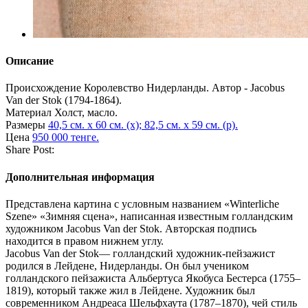
Описание
Происхождение
Королевство Нидерланды. Автор - Jacobus
Van der Stok (1794-1864).
Материал
Холст, масло.
Размеры
40,5 см. х 60 см. (х); 82,5 см. х 59 см. (р).
Цена
950 000 тенге.
Share Post:
Дополнительная информация
Представлена картина с условным названием «Winterliche
Szene» «Зимняя сцена», написанная известным голландским
художником Jacobus Van der Stok. Авторская подпись
находится в правом нижнем углу.
Jacobus Van der Stok— голландский художник-пейзажист
родился в Лейдене, Нидерланды. Он был учеником
голландского пейзажиста Альбертуса Якобуса Бестерса (1755–
1819), который также жил в Лейдене. Художник был
современником Андреаса Шельфхаута (1787–1870), чей стиль