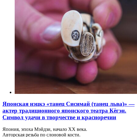
Японская нэцкэ «танец Сисимай (танец льва)» —
актер традиционного японского театра Кёгэн.
Символ удачи в творчестве и красноречии
Япония, эпоха Мэйдзи, начало XX века.
Авторская резьба по слоновой кости.