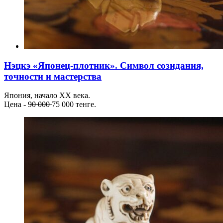
Нэцкэ «Японец-плотник». Символ созидания,
точности и мастерства
Япония, начало XX века.
Цена - 9̶0̶ ̶0̶0̶0̶ 75 000 тенге.