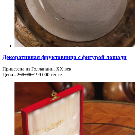
Декоративная фруктовница с фигурой лошади
Привезена из Голландии. ХХ век.
Цена - 2̶3̶0̶ ̶0̶0̶0̶ 199 000 тенге.⠀